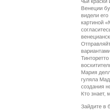
чьи краски
Венеции бу
видели его
картиной «
согласитес
венецианск
Отправляйт
вариантами
Тинторетто
восхитител
Мария делл
гуляла Мад
создания н
Кто знает,
Зайдите в 