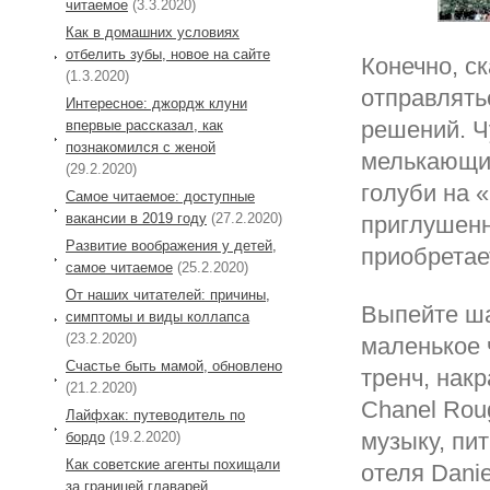
читаемое
(3.3.2020)
Как в домашних условиях
отбелить зубы, новое на сайте
Конечно, с
(1.3.2020)
отправлять
Интересное: джордж клуни
решений. Ч
впервые рассказал, как
познакомился с женой
мелькающие
(29.2.2020)
голуби на 
Самое читаемое: доступные
вакансии в 2019 году
(27.2.2020)
приглушенн
Развитие воображения у детей,
приобретае
самое читаемое
(25.2.2020)
От наших читателей: причины,
Выпейте ша
симптомы и виды коллапса
(23.2.2020)
маленькое 
Cчастье быть мамой, обновлено
тренч, нак
(21.2.2020)
Chanel Rou
Лайфхак: путеводитель по
музыку, пи
бордо
(19.2.2020)
Как советские агенты похищали
отеля Danie
за границей главарей