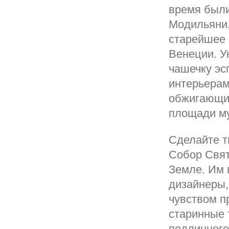
время были
Модильяни,
старейшее 
Венеции. У
чашечку эс
интерьерам
обжигающим
площади м
Сделайте т
Собор Свят
Земле. Им 
дизайнеры,
чувством п
старинные 
подлинного