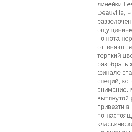
линейки Les
Deauville, P
раззолочен
ощущением 
но нота не
оттеняются
терпкий цв
разобрать 
финале ста
специй, ко
внимание. 
вытянутой 
привезти в
по-настоящ
классически