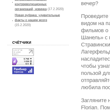
вечер?
контрреволюционных
организаций, новинка
(17.2.2020)
Проведите 
Новая рубрика: удивительные
факты о нашем мозге
видом на п
(15.2.2020)
фильмов о 
Шанель» с 
СЧЁТЧИКИ
Стравински
Лагерфельд
насладитес
чтобы узна
пользой дл
отправляйт
любила пос
Загляните 
Florian. По