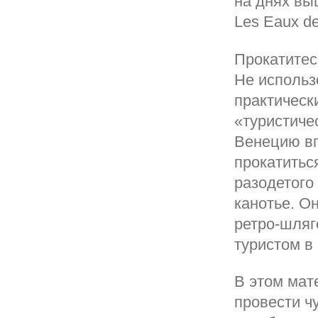
на днях вы
Les Eaux d
Прокатитес
Не использ
практическ
«туристиче
Венецию вп
прокатитьс
разодетого
канотье. Он
ретро-шляг
туристом в 
В этом мат
провести ч