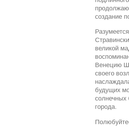
продолжают
создание п
Разумеется
Стравински
великой ма
воспоминан
Венецию Ша
своего воз
наслаждала
будущих мо
солнечных 
города.
Полюбуйтес