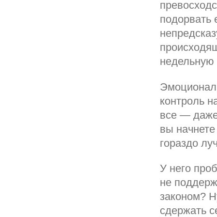
превосходс
подорвать 
непредсказ
происходящ
недельную 
Эмоциональ
контроль н
все — даже
вы начнете
гораздо лу
У него проб
не поддерж
законом? Ну
сдержать с