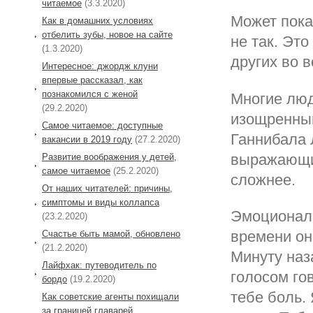
читаемое
(3.3.2020)
Может показ
Как в домашних условиях
отбелить зубы, новое на сайте
не так. Эт
(1.3.2020)
других во в
Интересное: джордж клуни
впервые рассказал, как
познакомился с женой
Многие люд
(29.2.2020)
изощренный
Самое читаемое: доступные
Ганнибала 
вакансии в 2019 году
(27.2.2020)
выражающий
Развитие воображения у детей,
самое читаемое
(25.2.2020)
сложнее.
От наших читателей: причины,
симптомы и виды коллапса
Эмоциональ
(23.2.2020)
времени он
Cчастье быть мамой, обновлено
(21.2.2020)
Минуту наз
Лайфхак: путеводитель по
голосом гов
бордо
(19.2.2020)
тебе боль.
Как советские агенты похищали
за границей главарей