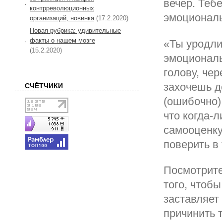
вечер. Теб
контрреволюционных
эмоционал
организаций, новинка
(17.2.2020)
Новая рубрика: удивительные
факты о нашем мозге
«Ты уродли
(15.2.2020)
эмоциональ
голову, чер
захочешь д
СЧЁТЧИКИ
(ошибочно)
что когда-
самооценку
поверить в 
Посмотрите
того, чтобы
заставляет 
причинить 