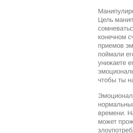
Манипулиро
Цель манип
сомневатьс
конечном с
приемов эм
поймали ег
унижаете е
эмоциональ
чтобы ты н
Эмоциональ
нормальным
времени. Н
может прож
злоупотреб