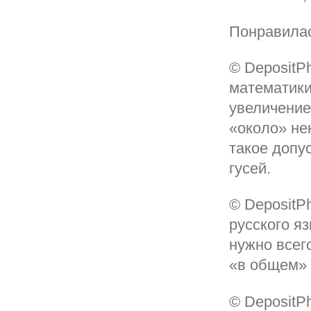
Понравилас
© DepositP
математики
увеличение
«около» не
такое допу
гусей.
© DepositP
русского я
нужно всег
«в общем» 
© DepositP