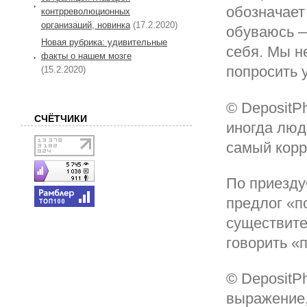
обозначает
контрреволюционных
организаций, новинка
(17.2.2020)
обуваюсь —
Новая рубрика: удивительные
себя. Мы н
факты о нашем мозге
попросить 
(15.2.2020)
© DepositP
СЧЁТЧИКИ
иногда люд
самый корр
По приезду
предлог «п
существите
говорить «
© DepositP
выражение,