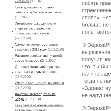
читаемое
(3.3.2020)
писать пра
Как в домашних условиях
стремлению
отбелить зубы, новое на сайте
словах. Ес
(1.3.2020)
Интересное: джордж клуни
больше не 
впервые рассказал, как
попытаются
познакомился с женой
(29.2.2020)
© DepositP
Самое читаемое: доступные
вакансии в 2019 году
(27.2.2020)
выражение 
Развитие воображения у детей,
получит че
самое читаемое
(25.2.2020)
что, ты бы
От наших читателей: причины,
симптомы и виды коллапса
начинающее
(23.2.2020)
тогда не н
Cчастье быть мамой, обновлено
«Здравству
(21.2.2020)
Лайфхак: путеводитель по
не нарушае
бордо
(19.2.2020)
Как советские агенты похищали
© DepositP
за границей главарей