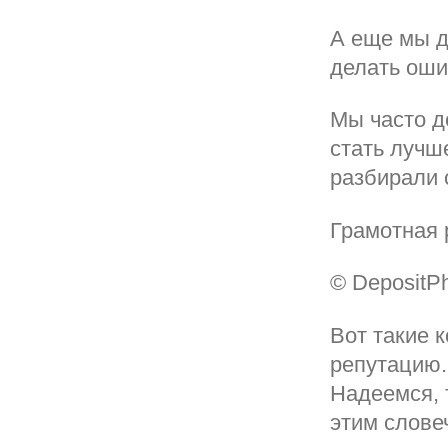
А еще мы д
делать оши
Мы часто д
стать лучш
разбирали 
Грамотная 
© DepositP
Вот такие 
репутацию. 
Надеемся, 
этим слове