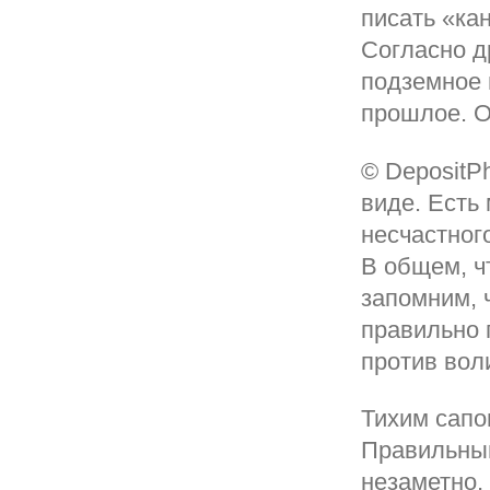
писать «кан
Согласно д
подземное 
прошлое. О
© DepositP
виде. Есть
несчастног
В общем, ч
запомним, ч
правильно п
против воли
Тихим сапо
Правильный
незаметно,