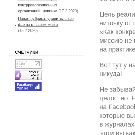
контрреволюционных
организаций, новинка
(17.2.2020)
Цель реали
Новая рубрика: удивительные
ниточку от 
факты о нашем мозге
«Как конкре
(15.2.2020)
миссию не в
на практике
СЧЁТЧИКИ
Вот тут у н
никуда!
Не забывай
целостно. 
на Faceboo
которые вы
в журналах
этом вы ка