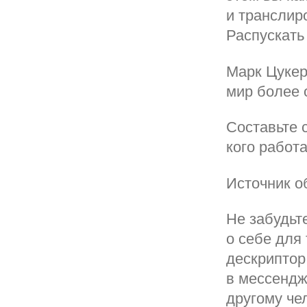
и транслиро
Распускать
Марк Цукер
мир более 
Составьте 
кого работ
Источник о
Не забудьт
о себе для 
дескриптор
в мессендж
другому че