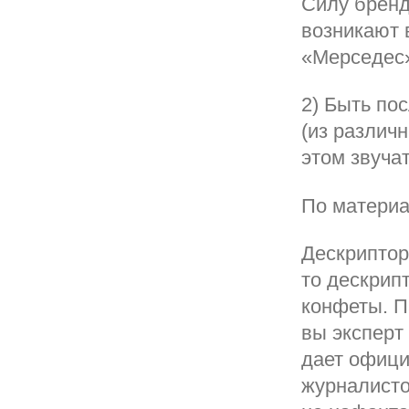
Силу бренд
возникают 
«Мерседес»
2) Быть по
(из различ
этом звучат
По материа
Дескриптор
то дескрипт
конфеты. П
вы эксперт
дает офици
журналисто