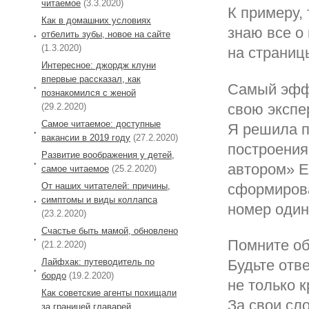
читаемое
(3.3.2020)
К примеру,
Как в домашних условиях
знаю все о
отбелить зубы, новое на сайте
(1.3.2020)
на страниц
Интересное: джордж клуни
впервые рассказал, как
Самый эффе
познакомился с женой
свою экспе
(29.2.2020)
Самое читаемое: доступные
Я решила п
вакансии в 2019 году
(27.2.2020)
построения
Развитие воображения у детей,
автором» Е
самое читаемое
(25.2.2020)
От наших читателей: причины,
сформирова
симптомы и виды коллапса
номер один
(23.2.2020)
Cчастье быть мамой, обновлено
Помните об
(21.2.2020)
Лайфхак: путеводитель по
Будьте отв
бордо
(19.2.2020)
не только 
Как советские агенты похищали
За свои сл
за границей главарей