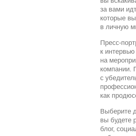
вы вскакива
за вами ид
которые вы
в личную м
Пресс-порт
к интервью
на меропри
компании. 
с убедител
профессион
как продюс
Выберите д
вы будете 
блог, соци