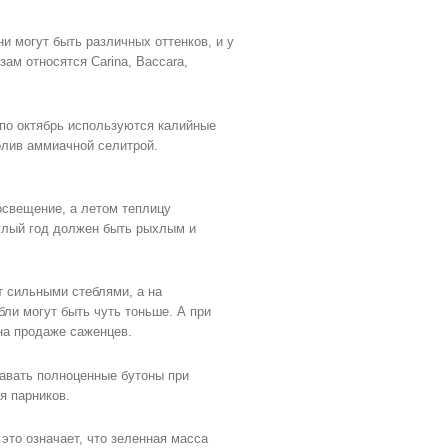
и могут быть различных оттенков, и у
ам относятся Carina, Baccara,
 по октябрь используются калийные
олив аммиачной селитрой.
освещение, а летом теплицу
углый год должен быть рыхлым и
т сильными стеблями, а на
бли могут быть чуть тоньше. А при
на продаже саженцев.
давать полноценные бутоны при
я парников.
это означает, что зеленная масса