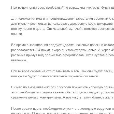
При выполнении всех требований по выращиванию, розы будут цв
Для удержания влаги и предотвращения зарастания сорняками, 
для мульчи роз нельзя использовать древесную кору, декоративн
пленку черного цвета. Оптимальной мульчей является свежеско
опилки.
Во время выращивания следует удалять боковые побеги и оставл
располагаются 3-4 почки, скоро он сможет дать новые. А через 4
растения примут вид полностью сформировавшихся кустов с поб
цветению.
При выборе сортов не стоит забывать о том, как они будут расти
или кусты будут с самостоятельной корневой системой.
Бизнес по выращиванию роз способен приносить хорошую прибыл
этого необходимо создать каналы сбыта. Здесь следует установи
сравнение цены с конкурентами. А новичку в таком бизнесе жела
После срезки цветы необходимо опустить в холодную воду или 
примерно на 12 часов, и только потом отправлять их на продажу.