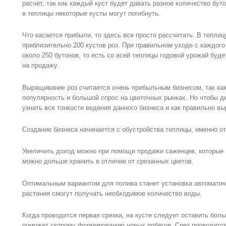
расчет, так как каждый куст будет давать разное количество бут
в теплицы некоторые кусты могут погибнуть.
Что касается прибыли, то здесь все просто рассчитать. В тепли
приблизительно 200 кустов роз. При правильном уходе с каждого
около 250 бутонов, то есть со всей теплицы годовой урожай буде
на продажу.
Выращивание роз считается очень прибыльным бизнесом, так ка
популярность и большой спрос на цветочных рынках. Но чтобы д
узнать все тонкости ведения данного бизнеса и как правильно в
Создание бизнеса начинается с обустройства теплицы, именно от 
Увеличить доход можно при помощи продажи саженцев, которые м
можно дольше хранить в отличие от срезанных цветов.
Оптимальным вариантом для полива станет установка автоматич
растения смогут получать необходимое количество воды.
Когда проводится первая срезка, на кусте следует оставить бол
поможет скорому формированию новых побегов. Срез проводится