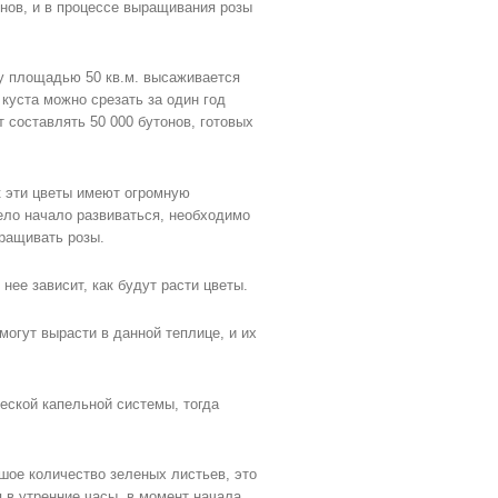
онов, и в процессе выращивания розы
цу площадью 50 кв.м. высаживается
 куста можно срезать за один год
т составлять 50 000 бутонов, готовых
к эти цветы имеют огромную
ело начало развиваться, необходимо
ыращивать розы.
нее зависит, как будут расти цветы.
огут вырасти в данной теплице, и их
еской капельной системы, тогда
ьшое количество зеленых листьев, это
 в утренние часы, в момент начала