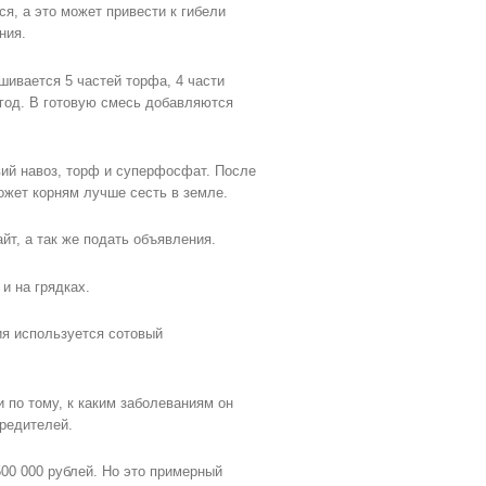
я, а это может привести к гибели
ния.
шивается 5 частей торфа, 4 части
 год. В готовую смесь добавляются
вий навоз, торф и суперфосфат. После
ожет корням лучше сесть в земле.
йт, а так же подать объявления.
и на грядках.
ия используется сотовый
 по тому, к каким заболеваниям он
вредителей.
500 000 рублей. Но это примерный