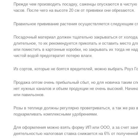
Прежде чем производить посадку, саженцы опускаются в чистую
часов. После чего на высоте 20 см от прививки они обрезаются.
Правильное прививание растения осуществляется следующим с
Посадочный материал должен тщательно закрываться от холода,
длительное, то их рекомендуется прикопать и оставить место д
или поместить в картонные коробки, но закрывать их тогда не н
чистой водой предотвратит потерю влаги.
Из сортов, которые не боятся вредителей, можно выбрать Роуз Г
Продажа оптом очень прибыльный сбыт, но для новичка таким сп
нет нужных каналов и объем продукции не очень высокий. Начин
или павильонов.
Розы в теплице должны регулярно проветриваться, а так же раз 
подкармливать комплексными удобрениями.
Для оформления можно взять форму ИП или ООО, а за счет заня
деятельностью налоговая ставка снижается на 6% от полученно