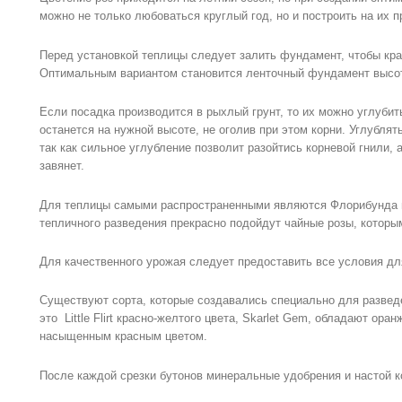
можно не только любоваться круглый год, но и построить на их 
Перед установкой теплицы следует залить фундамент, чтобы кра
Оптимальным вариантом становится ленточный фундамент высот
Если посадка производится в рыхлый грунт, то их можно углубит
останется на нужной высоте, не оголив при этом корни. Углубля
так как сильное углубление позволит разойтись корневой гнили, 
завянет.
Для теплицы самыми распространенными являются Флорибунда и
тепличного разведения прекрасно подойдут чайные розы, которы
Для качественного урожая следует предоставить все условия д
Существуют сорта, которые создавались специально для развед
это Little Flirt красно-желтого цвета, Skarlet Gem, обладают ора
насыщенным красным цветом.
После каждой срезки бутонов минеральные удобрения и настой к