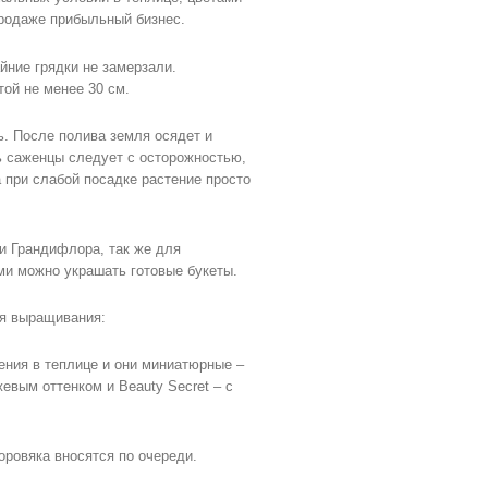
продаже прибыльный бизнес.
йние грядки не замерзали.
ой не менее 30 см.
ь. После полива земля осядет и
ть саженцы следует с осторожностью,
а при слабой посадке растение просто
 Грандифлора, так же для
ми можно украшать готовые букеты.
ля выращивания:
ения в теплице и они миниатюрные –
нжевым оттенком и Beauty Secret – с
оровяка вносятся по очереди.