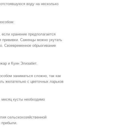
 отстоявшуюся воду на несколько
пособом:
 если хранение предполагается
ля прививки. Саженцы можно укутать
адо. Своевременное обрызгивание
ожар и Куин Элизабет.
особом заниматься сложно, так как
ать желательно с цветочных ларьков
в месяц кусты необходимо
тия сельскохозяйственной
й прибыли.