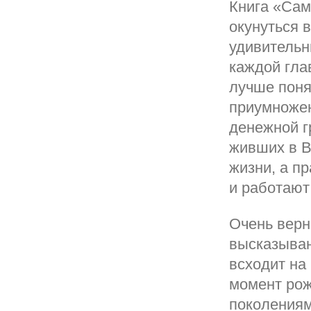
Книга «Сам
окунуться 
удивительн
каждой гла
лучше поня
приумножен
денежной г
живших в В
жизни, а п
и работают
Очень верн
высказыван
всходит на 
момент рож
поколения