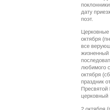
поклонники
дату приез
поэт.
Церковные 
октября (п
все верующ
жизненный 
последоват
любимого с
октября (с
праздник о
Пресвятой 
церковный 
2 октября 