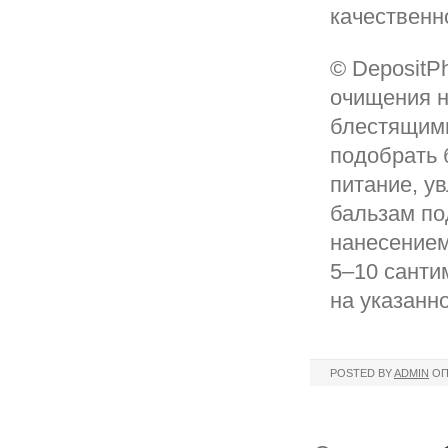
качественн
© DepositP
очищения н
блестящими
подобрать 
питание, у
бальзам по
нанесением
5–10 санти
на указанн
POSTED BY
ADMIN
ОП