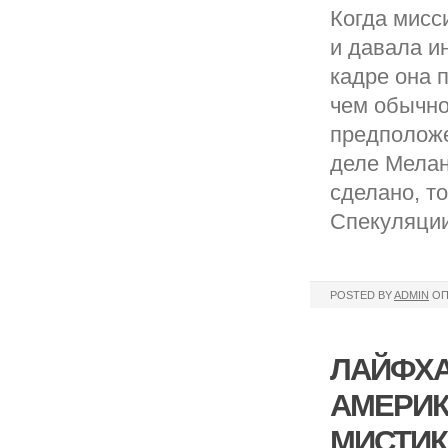
Когда мисс
и давала и
кадре она 
чем обычно
предположе
деле Мелан
сделано, т
Спекуляции
POSTED BY
ADMIN
ОП
ЛАЙФХА
АМЕРИК
МИСТИК