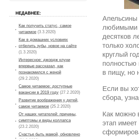
НЕДАВНЕЕ:
Апельсины 
Как получить статус, самое
любимыми в
читаемое
(3.3.2020)
десятков л
Как в домашних условиях
только хол
отбелить зубы, новое на сайте
(1.3.2020)
круглый го
Интересное: джордж клуни
полностью 
впервые рассказал, как
в пищу, но
познакомился с женой
(29.2.2020)
Самое читаемое: доступные
Если вы хо
вакансии в 2019 году
(27.2.2020)
сбора, узна
Развитие воображения у детей,
самое читаемое
(25.2.2020)
Как можно 
От наших читателей: причины,
симптомы и виды коллапса
этап имеет 
(23.2.2020)
сформирова
Cчастье быть мамой, обновлено