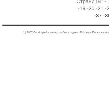
Страницы: -
-
19
-
20
-
21
-
-
37
-
3
(c) 2007 Свободный фотоархив был создан с 2014 года Пользовател