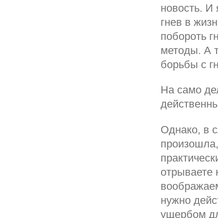
новость. И
гнев в жизн
побороть г
методы. А т
борьбы с г
На само де
действенны
Однако, в 
произошла,
практическ
отрываете 
воображаем
нужно дейс
ущербом дл