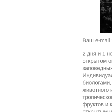
Ваш e-mail 
2 дня и 1 
открытом о
заповедных
Индивидуал
биологами,
животного 
тропическо
фруктов и 
открытым н