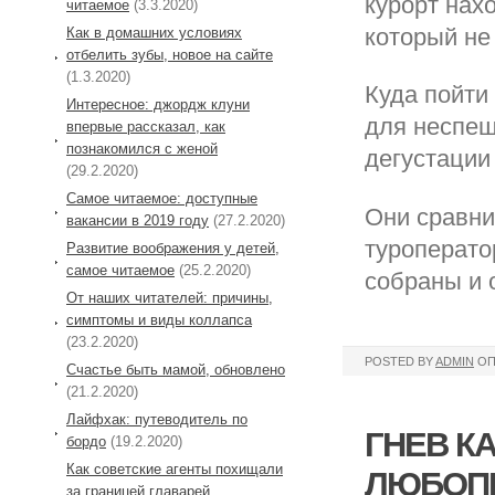
курорт нах
читаемое
(3.3.2020)
который не 
Как в домашних условиях
отбелить зубы, новое на сайте
(1.3.2020)
Куда пойти
Интересное: джордж клуни
для неспеш
впервые рассказал, как
познакомился с женой
дегустации
(29.2.2020)
Самое читаемое: доступные
Они сравни
вакансии в 2019 году
(27.2.2020)
туроперато
Развитие воображения у детей,
самое читаемое
(25.2.2020)
собраны и 
От наших читателей: причины,
симптомы и виды коллапса
(23.2.2020)
POSTED BY
ADMIN
ОП
Cчастье быть мамой, обновлено
(21.2.2020)
Лайфхак: путеводитель по
ГНЕВ К
бордо
(19.2.2020)
Как советские агенты похищали
ЛЮБОП
за границей главарей