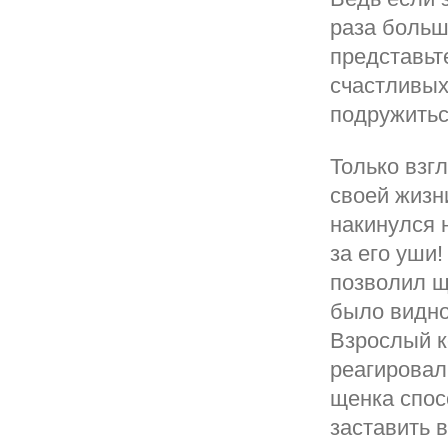
раза больш
представьте
счастливых
подружитьс
Только взг
своей жизн
накинулся н
за его уши!
позволил щ
было видно
Взрослый к
реагировал
щенка спос
заставить 