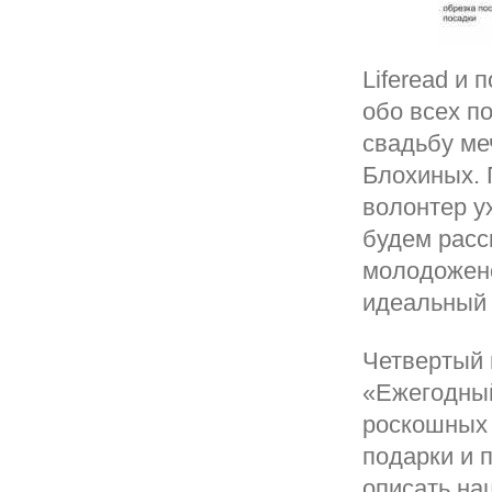
Liferead и
обо всех п
свадьбу ме
Блохиных. 
волонтер у
будем расс
молодожено
идеальный 
Четвертый 
«Ежегодный
роскошных 
подарки и 
описать на