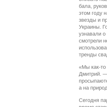
бала, руко
этом году 
звезды и п
Украины. Г
узнавали о
смотрели н
использова
тренды сва
«Мы как-то
Дмитрий. —
просыпаютс
а на приро
Сегодня па