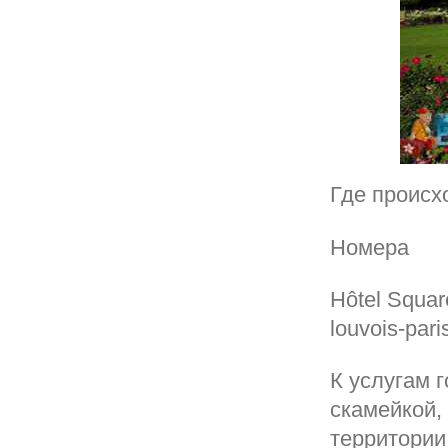
Где происх
Номера
Hôtel Squa
louvois-par
К услугам 
скамейкой,
территории